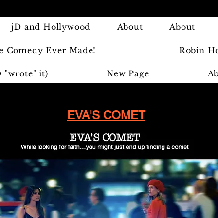
jD and Hollywood
About
About
e Comedy Ever Made!
Robin Ho
"wrote" it)
New Page
Ab
EVA'S COMET