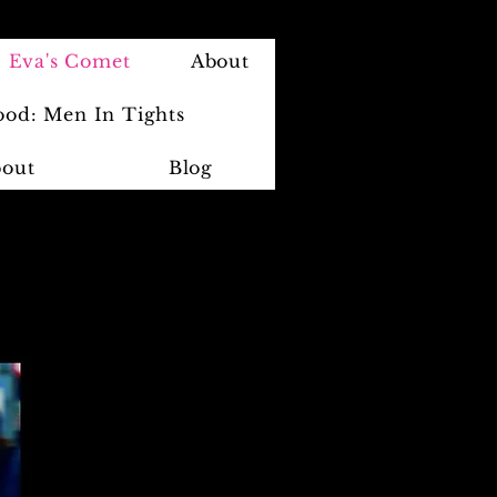
Eva's Comet
About
od: Men In Tights
out
Blog