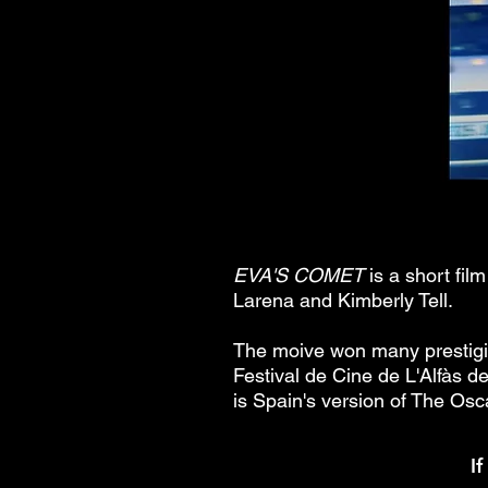
EVA'S COMET
is a short fil
Larena and Kimberly Tell.
The moive won many prestigio
Festival de Cine de L'Alfàs d
is Spain's version of The Osc
I