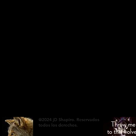
@2024 jD Shapiro. Reservados
todos los derechos.