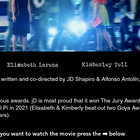
m written and co-directed by JD Shapiro & Alfonso Antolín,
us awards. jD is most proud that it won The Jury Award 
el Pi in 2021​ (Elisabeth & Kimberly beat out two Goya 
ars).
f you want to watch the movie press the ➡️ below